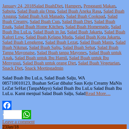
January 24, 2018
Salad Buah
Diet
,
Hampers
,
Pengganti Makan
,
Sabuju
,
Salad Buah ala Oma
,
Salad Buah Aneka Rasa
,
Salad Buah
Anggur
,
Salad Buah Asli Manado
,
Salad Buah Cookpad
,
Salad
Buah Creamy
,
Salad Buah Cup
,
Salad Buah Diet
,
Salad Buah
Enak
,
Salad Buah Home Kitchen
,
Salad Buah Homemade
,
Salad
Buah Ibu LuLu
,
Salad Buah in Jar
,
Salad Buah Jakarta
,
Salad Buah
Kalori Low
,
Salad Buah Kelapa Muda
,
Salad Buah Kota Jakarta
,
Salad Buah Lengkeng
,
Salad Buah Lezat
,
Salad Buah Manis
,
Salad
Buah Nikmat
,
Salad Buah Salju
,
Salad Buah Sehat
,
Salad Buah
Tanpa Mayonaise
,
Salad Buah tanpa Mayones
,
Salad Buah untuk
Anak
,
Salad Buah untuk Ibu Hamil
,
Salad Buah untuk Ibu
Menyusui
,
Salad Buah untuk orang Diet
,
Salad Buah Vegetarian
,
Snack Diet
,
Snack Meeting
admin
Salad Buah Ibu LuLu, Salad Buah Salju, WA
085710010123, Buahan SeGar dibalur Saus Keju Creamy MaNis
LeZat SeHat (TanpaMayo) Salad Buah Ibu LuLu Salad Buah Ibu
LuLu. Kami menjual Salad Buah Salju, Salad
Read More…
Facebook
Leave a comment
WhatsApp
23
Jan/18