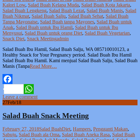
Kalori Low
,
Salad Buah Kelapa Muda
,
Salad Buah Kota Jakarta
,
Salad Buah Lengkeng
,
Salad Buah Lezat
,
Salad Buah Manis
,
Salad
Buah Nikmat
,
Salad Buah Salju
,
Salad Buah Sehat
,
Salad Buah
Tanpa Mayonaise
,
Salad Buah tanpa Mayones
,
Salad Buah untuk
Anak
,
Salad Buah untuk Ibu Hamil
,
Salad Buah untuk Ibu
Menyusui
,
Salad Buah untuk orang Diet
,
Salad Buah Vegetarian
,
Snack Diet
,
Snack Meeting
admin
Salad Buah Ibu Hamil, Salad Buah Salju, WA 085710010123, a
Healthy Snack for Your Pregnancy period. Salad Buah Ibu Hamil
Salad Buah Ibu Hamil. Kami menjual Salad Buah Salju, Salad Buah
Manis (Tanpa
Read More…
Facebook
Leave a comment
WhatsApp
27
Feb/18
Salad Buah Snack Meeting
February 27, 2018
Salad Buah
Diet
,
Hampers
,
Pengganti Makan
,
Sabuju
,
Salad Buah ala Oma
,
Salad Buah Aneka Rasa
,
Salad Buah