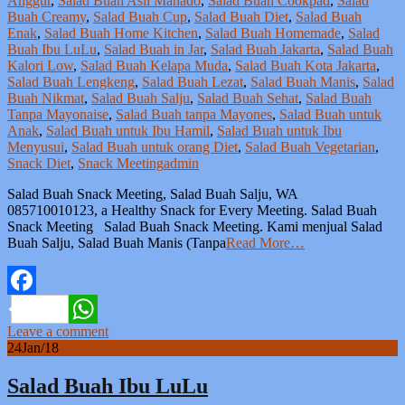
Anggur
,
Salad Buah Asli Manado
,
Salad Buah Cookpad
,
Salad
Buah Creamy
,
Salad Buah Cup
,
Salad Buah Diet
,
Salad Buah
Enak
,
Salad Buah Home Kitchen
,
Salad Buah Homemade
,
Salad
Buah Ibu LuLu
,
Salad Buah in Jar
,
Salad Buah Jakarta
,
Salad Buah
Kalori Low
,
Salad Buah Kelapa Muda
,
Salad Buah Kota Jakarta
,
Salad Buah Lengkeng
,
Salad Buah Lezat
,
Salad Buah Manis
,
Salad
Buah Nikmat
,
Salad Buah Salju
,
Salad Buah Sehat
,
Salad Buah
Tanpa Mayonaise
,
Salad Buah tanpa Mayones
,
Salad Buah untuk
Anak
,
Salad Buah untuk Ibu Hamil
,
Salad Buah untuk Ibu
Menyusui
,
Salad Buah untuk orang Diet
,
Salad Buah Vegetarian
,
Snack Diet
,
Snack Meeting
admin
Salad Buah Snack Meeting, Salad Buah Salju, WA
085710010123, a Healthy Snack for Every Meeting. Salad Buah
Snack Meeting Salad Buah Snack Meeting. Kami menjual Salad
Buah Salju, Salad Buah Manis (Tanpa
Read More…
Facebook
Leave a comment
WhatsApp
24
Jan/18
Salad Buah Ibu LuLu