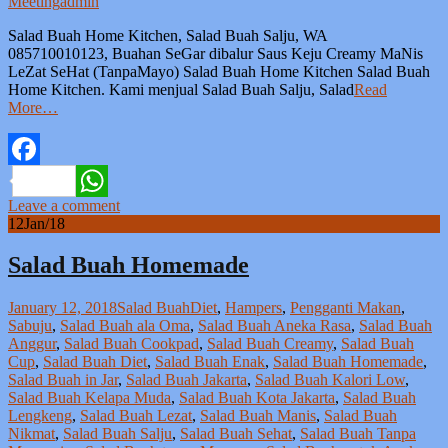
Meeting
admin
Salad Buah Home Kitchen, Salad Buah Salju, WA
085710010123, Buahan SeGar dibalur Saus Keju Creamy MaNis
LeZat SeHat (TanpaMayo) Salad Buah Home Kitchen Salad Buah
Home Kitchen. Kami menjual Salad Buah Salju, Salad
Read
More…
Facebook
Leave a comment
WhatsApp
12
Jan/18
Salad Buah Homemade
January 12, 2018
Salad Buah
Diet
,
Hampers
,
Pengganti Makan
,
Sabuju
,
Salad Buah ala Oma
,
Salad Buah Aneka Rasa
,
Salad Buah
Anggur
,
Salad Buah Cookpad
,
Salad Buah Creamy
,
Salad Buah
Cup
,
Salad Buah Diet
,
Salad Buah Enak
,
Salad Buah Homemade
,
Salad Buah in Jar
,
Salad Buah Jakarta
,
Salad Buah Kalori Low
,
Salad Buah Kelapa Muda
,
Salad Buah Kota Jakarta
,
Salad Buah
Lengkeng
,
Salad Buah Lezat
,
Salad Buah Manis
,
Salad Buah
Nikmat
,
Salad Buah Salju
,
Salad Buah Sehat
,
Salad Buah Tanpa