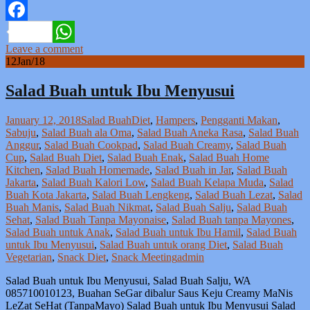
Facebook
Leave a comment
WhatsApp
12
Jan/18
Salad Buah untuk Ibu Menyusui
January 12, 2018
Salad Buah
Diet
,
Hampers
,
Pengganti Makan
,
Sabuju
,
Salad Buah ala Oma
,
Salad Buah Aneka Rasa
,
Salad Buah
Anggur
,
Salad Buah Cookpad
,
Salad Buah Creamy
,
Salad Buah
Cup
,
Salad Buah Diet
,
Salad Buah Enak
,
Salad Buah Home
Kitchen
,
Salad Buah Homemade
,
Salad Buah in Jar
,
Salad Buah
Jakarta
,
Salad Buah Kalori Low
,
Salad Buah Kelapa Muda
,
Salad
Buah Kota Jakarta
,
Salad Buah Lengkeng
,
Salad Buah Lezat
,
Salad
Buah Manis
,
Salad Buah Nikmat
,
Salad Buah Salju
,
Salad Buah
Sehat
,
Salad Buah Tanpa Mayonaise
,
Salad Buah tanpa Mayones
,
Salad Buah untuk Anak
,
Salad Buah untuk Ibu Hamil
,
Salad Buah
untuk Ibu Menyusui
,
Salad Buah untuk orang Diet
,
Salad Buah
Vegetarian
,
Snack Diet
,
Snack Meeting
admin
Salad Buah untuk Ibu Menyusui, Salad Buah Salju, WA
085710010123, Buahan SeGar dibalur Saus Keju Creamy MaNis
LeZat SeHat (TanpaMayo) Salad Buah untuk Ibu Menyusui Salad