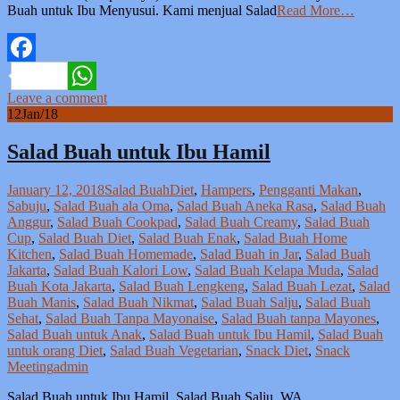
Buah untuk Ibu Menyusui. Kami menjual Salad
Read More…
Facebook
Leave a comment
WhatsApp
12
Jan/18
Salad Buah untuk Ibu Hamil
January 12, 2018
Salad Buah
Diet
,
Hampers
,
Pengganti Makan
,
Sabuju
,
Salad Buah ala Oma
,
Salad Buah Aneka Rasa
,
Salad Buah
Anggur
,
Salad Buah Cookpad
,
Salad Buah Creamy
,
Salad Buah
Cup
,
Salad Buah Diet
,
Salad Buah Enak
,
Salad Buah Home
Kitchen
,
Salad Buah Homemade
,
Salad Buah in Jar
,
Salad Buah
Jakarta
,
Salad Buah Kalori Low
,
Salad Buah Kelapa Muda
,
Salad
Buah Kota Jakarta
,
Salad Buah Lengkeng
,
Salad Buah Lezat
,
Salad
Buah Manis
,
Salad Buah Nikmat
,
Salad Buah Salju
,
Salad Buah
Sehat
,
Salad Buah Tanpa Mayonaise
,
Salad Buah tanpa Mayones
,
Salad Buah untuk Anak
,
Salad Buah untuk Ibu Hamil
,
Salad Buah
untuk orang Diet
,
Salad Buah Vegetarian
,
Snack Diet
,
Snack
Meeting
admin
Salad Buah untuk Ibu Hamil, Salad Buah Salju, WA