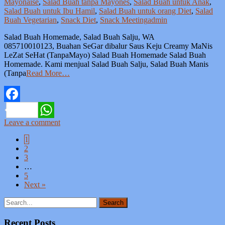
Mayonaise
,
Salad Buah tanpa Mayones
,
Salad Buah untuk Anak
,
Salad Buah untuk Ibu Hamil
,
Salad Buah untuk orang Diet
,
Salad
Buah Vegetarian
,
Snack Diet
,
Snack Meeting
admin
Salad Buah Homemade, Salad Buah Salju, WA
085710010123, Buahan SeGar dibalur Saus Keju Creamy MaNis
LeZat SeHat (TanpaMayo) Salad Buah Homemade Salad Buah
Homemade. Kami menjual Salad Buah Salju, Salad Buah Manis
(Tanpa
Read More…
Facebook
Leave a comment
WhatsApp
Posts
1
2
navigation
3
…
5
Next »
Search
for:
Recent Posts