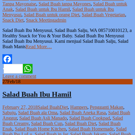
Tanpa Mayonaise
,
Salad Buah tanpa Mayones
,
Salad Buah untuk
Anak
,
Salad Buah untuk Ibu Hamil
,
Salad Buah untuk Ibu
Menyusui
,
Salad Buah untuk orang Diet
,
Salad Buah Vegetarian
,
Snack Diet
,
Snack Meeting
admin
Salad Buah Ibu Menyusui, Salad Buah Salju, WA 085710010123, a
Healthy Snack for You & Your Baby. Salad Buah Ibu Menyusui
Salad Buah Ibu Menyusui. Kami menjual Salad Buah Salju, Salad
Buah Manis
Read More…
Facebook
Leave a comment
WhatsApp
27
Feb/18
Salad Buah Ibu Hamil
February 27, 2018
Salad Buah
Diet
,
Hampers
,
Pengganti Makan
,
Sabuju
,
Salad Buah ala Oma
,
Salad Buah Aneka Rasa
,
Salad Buah
Anggur
,
Salad Buah Asli Manado
,
Salad Buah Cookpad
,
Salad
Buah Creamy
,
Salad Buah Cup
,
Salad Buah Diet
,
Salad Buah
Enak
,
Salad Buah Home Kitchen
,
Salad Buah Homemade
,
Salad
Buah Ibu LuLu
,
Salad Buah in Jar
,
Salad Buah Jakarta
,
Salad Buah