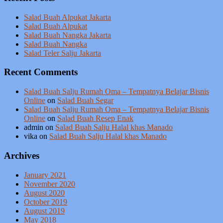
Salad Buah Alpukat Jakarta
Salad Buah Alpukat
Salad Buah Nangka Jakarta
Salad Buah Nangka
Salad Teler Salju Jakarta
Recent Comments
Salad Buah Salju Rumah Oma – Tempatnya Belajar Bisnis
Online
on
Salad Buah Segar
Salad Buah Salju Rumah Oma – Tempatnya Belajar Bisnis
Online
on
Salad Buah Resep Enak
admin
on
Salad Buah Salju Halal khas Manado
vika
on
Salad Buah Salju Halal khas Manado
Archives
January 2021
November 2020
August 2020
October 2019
August 2019
May 2018