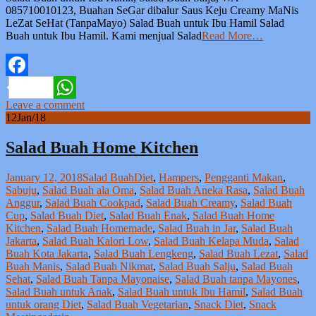
085710010123, Buahan SeGar dibalur Saus Keju Creamy MaNis
LeZat SeHat (TanpaMayo) Salad Buah untuk Ibu Hamil Salad
Buah untuk Ibu Hamil. Kami menjual Salad
Read More…
Facebook
Leave a comment
WhatsApp
12
Jan/18
Salad Buah Home Kitchen
January 12, 2018
Salad Buah
Diet
,
Hampers
,
Pengganti Makan
,
Sabuju
,
Salad Buah ala Oma
,
Salad Buah Aneka Rasa
,
Salad Buah
Anggur
,
Salad Buah Cookpad
,
Salad Buah Creamy
,
Salad Buah
Cup
,
Salad Buah Diet
,
Salad Buah Enak
,
Salad Buah Home
Kitchen
,
Salad Buah Homemade
,
Salad Buah in Jar
,
Salad Buah
Jakarta
,
Salad Buah Kalori Low
,
Salad Buah Kelapa Muda
,
Salad
Buah Kota Jakarta
,
Salad Buah Lengkeng
,
Salad Buah Lezat
,
Salad
Buah Manis
,
Salad Buah Nikmat
,
Salad Buah Salju
,
Salad Buah
Sehat
,
Salad Buah Tanpa Mayonaise
,
Salad Buah tanpa Mayones
,
Salad Buah untuk Anak
,
Salad Buah untuk Ibu Hamil
,
Salad Buah
untuk orang Diet
,
Salad Buah Vegetarian
,
Snack Diet
,
Snack