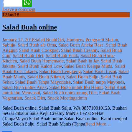
Facebook
Leave a comment
WhatsApp
12
Jan/18
Salad Buah online
January 12, 2018
Salad Buah
Diet
,
Hampers
,
Pengganti Makan
,
Sabuju
,
Salad Buah ala Oma
,
Salad Buah Aneka Rasa
,
Salad Buah
Anggur
,
Salad Buah Cookpad
,
Salad Buah Creamy
,
Salad Buah
Cup
,
Salad Buah Diet
,
Salad Buah Enak
,
Salad Buah Home
Kitchen
,
Salad Buah Homemade
,
Salad Buah in Jar
,
Salad Buah
Jakarta
,
Salad Buah Kalori Low
,
Salad Buah Kelapa Muda
,
Salad
Buah Kota Jakarta
,
Salad Buah Lengkeng
,
Salad Buah Lezat
,
Salad
Buah Manis
,
Salad Buah Nikmat
,
Salad Buah Salju
,
Salad Buah
Sehat
,
Salad Buah Tanpa Mayonaise
,
Salad Buah tanpa Mayones
,
Salad Buah untuk Anak
,
Salad Buah untuk Ibu Hamil
,
Salad Buah
untuk Ibu Menyusui
,
Salad Buah untuk orang Diet
,
Salad Buah
Vegetarian
,
Snack Diet
,
Snack Meeting
admin
Salad Buah online, Salad Buah Salju, WA 085710010123, Buahan
SeGar dibalur Saus Keju Creamy MaNis LeZat SeHat
(TanpaMayo) Salad Buah online Salad Buah online. Kami menjual
Salad Buah Salju, Salad Buah Manis (Tanpa
Read More…