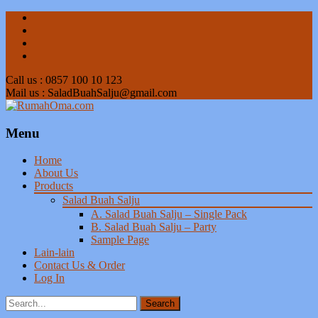
Call us : 0857 100 10 123
Mail us : SaladBuahSalju@gmail.com
Menu
Skip
Home
to
About Us
content
Products
Salad Buah Salju
A. Salad Buah Salju – Single Pack
B. Salad Buah Salju – Party
Sample Page
Lain-lain
Contact Us & Order
Log In
Search
for: