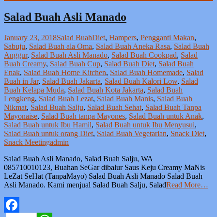
Salad Buah Asli Manado
January 23, 2018
Salad Buah
Diet
,
Hampers
,
Pengganti Makan
,
Sabuju
,
Salad Buah ala Oma
,
Salad Buah Aneka Rasa
,
Salad Buah
Anggur
,
Salad Buah Asli Manado
,
Salad Buah Cookpad
,
Salad
Buah Creamy
,
Salad Buah Cup
,
Salad Buah Diet
,
Salad Buah
Enak
,
Salad Buah Home Kitchen
,
Salad Buah Homemade
,
Salad
Buah in Jar
,
Salad Buah Jakarta
,
Salad Buah Kalori Low
,
Salad
Buah Kelapa Muda
,
Salad Buah Kota Jakarta
,
Salad Buah
Lengkeng
,
Salad Buah Lezat
,
Salad Buah Manis
,
Salad Buah
Nikmat
,
Salad Buah Salju
,
Salad Buah Sehat
,
Salad Buah Tanpa
Mayonaise
,
Salad Buah tanpa Mayones
,
Salad Buah untuk Anak
,
Salad Buah untuk Ibu Hamil
,
Salad Buah untuk Ibu Menyusui
,
Salad Buah untuk orang Diet
,
Salad Buah Vegetarian
,
Snack Diet
,
Snack Meeting
admin
Salad Buah Asli Manado, Salad Buah Salju, WA
085710010123, Buahan SeGar dibalur Saus Keju Creamy MaNis
LeZat SeHat (TanpaMayo) Salad Buah Asli Manado Salad Buah
Asli Manado. Kami menjual Salad Buah Salju, Salad
Read More…