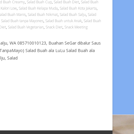
ad Buah Creamy
,
Salad Buah Cup
,
Salad Buah Diet
,
Salad Buah
 Kalori Low
,
Salad Buah Kelapa Muda
,
Salad Buah Kota Jakarta
,
alad Buah Manis
,
Salad Buah Nikmat
,
Salad Buah Salju
,
Salad
,
Salad Buah tanpa Mayones
,
Salad Buah untuk Anak
,
Salad Buah
Diet
,
Salad Buah Vegetarian
,
Snack Diet
,
Snack Meeting
Salju, WA 085710010123, Buahan SeGar dibalur Saus
TanpaMayo) Salad Buah ala LuLu Salad Buah ala
ju, Salad