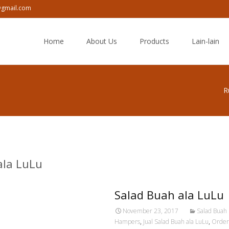
u@gmail.com
Skip
to
Home
About Us
Products
Lain-lain
content
R
ala LuLu
Salad Buah ala LuLu
November 23, 2017
Salad Buah
Hampers
,
Jual Salad Buah ala LuLu
,
Order