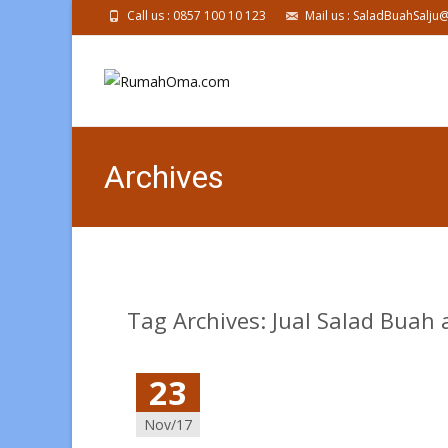
Call us : 0857 100 10 123
Mail us : SaladBuahSalj
Archives
Tag Archives: Jual Salad Buah 
23
Nov/17