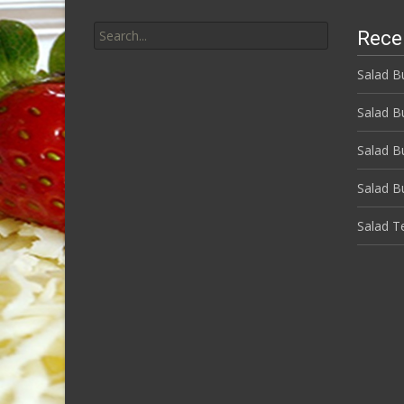
Search
Rece
for:
Salad B
Salad B
Salad B
Salad 
Salad Te