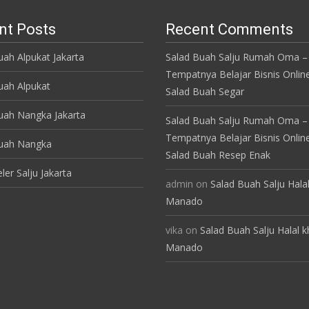
k
p
nt Posts
Recent Comments
uah Alpukat Jakarta
Salad Buah Salju Rumah Oma –
Tempatnya Belajar Bisnis Onlin
uah Alpukat
Salad Buah Segar
uah Nangka Jakarta
Salad Buah Salju Rumah Oma –
Tempatnya Belajar Bisnis Onlin
Buah Nangka
Salad Buah Resep Enak
ler Salju Jakarta
admin
on
Salad Buah Salju Hala
Manado
vika
on
Salad Buah Salju Halal 
Manado